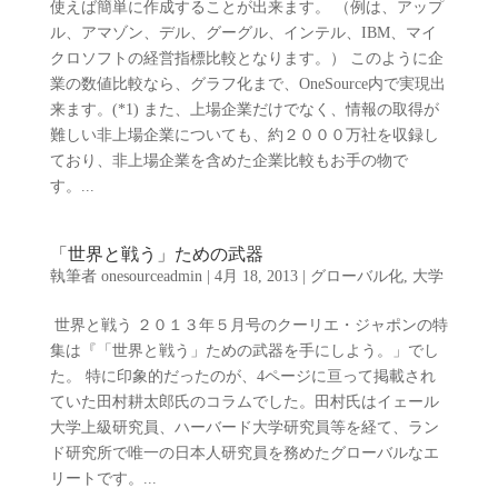
使えば簡単に作成することが出来ます。 （例は、アップ
ル、アマゾン、デル、グーグル、インテル、IBM、マイ
クロソフトの経営指標比較となります。） このように企
業の数値比較なら、グラフ化まで、OneSource内で実現出
来ます。(*1) また、上場企業だけでなく、情報の取得が
難しい非上場企業についても、約２０００万社を収録し
ており、非上場企業を含めた企業比較もお手の物で
す。...
「世界と戦う」ための武器
執筆者
onesourceadmin
|
4月 18, 2013
|
グローバル化
,
大学
世界と戦う ２０１３年５月号のクーリエ・ジャポンの特
集は『「世界と戦う」ための武器を手にしよう。」でし
た。 特に印象的だったのが、4ページに亘って掲載され
ていた田村耕太郎氏のコラムでした。田村氏はイェール
大学上級研究員、ハーバード大学研究員等を経て、ラン
ド研究所で唯一の日本人研究員を務めたグローバルなエ
リートです。...