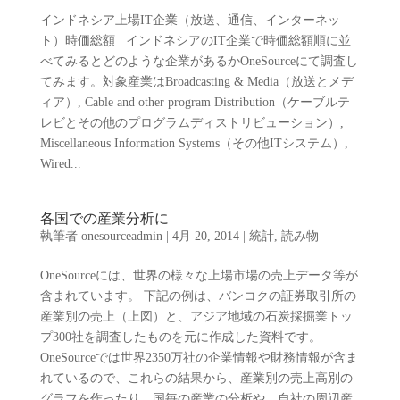
インドネシア上場IT企業（放送、通信、インターネッ
ト）時価総額 インドネシアのIT企業で時価総額順に並
べてみるとどのような企業があるかOneSourceにて調査し
てみます。対象産業はBroadcasting & Media（放送とメデ
ィア）, Cable and other program Distribution（ケーブルテ
レビとその他のプログラムディストリビューション）,
Miscellaneous Information Systems（その他ITシステム）,
Wired...
各国での産業分析に
執筆者
onesourceadmin
|
4月 20, 2014
|
統計
,
読み物
OneSourceには、世界の様々な上場市場の売上データ等が
含まれています。 下記の例は、バンコクの証券取引所の
産業別の売上（上図）と、アジア地域の石炭採掘業トッ
プ300社を調査したものを元に作成した資料です。
OneSourceでは世界2350万社の企業情報や財務情報が含ま
れているので、これらの結果から、産業別の売上高別の
グラフを作ったり、国毎の産業の分析や、自社の周辺産