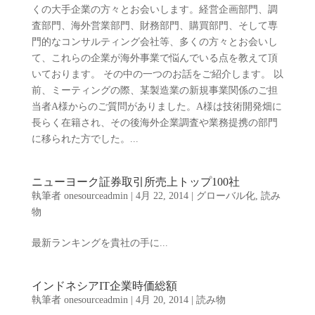
くの大手企業の方々とお会いします。経営企画部門、調
査部門、海外営業部門、財務部門、購買部門、そして専
門的なコンサルティング会社等、多くの方々とお会いし
て、これらの企業が海外事業で悩んでいる点を教えて頂
いております。 その中の一つのお話をご紹介します。 以
前、ミーティングの際、某製造業の新規事業関係のご担
当者A様からのご質問がありました。A様は技術開発畑に
長らく在籍され、その後海外企業調査や業務提携の部門
に移られた方でした。...
ニューヨーク証券取引所売上トップ100社
執筆者
onesourceadmin
|
4月 22, 2014
|
グローバル化
,
読み
物
最新ランキングを貴社の手に...
インドネシアIT企業時価総額
執筆者
onesourceadmin
|
4月 20, 2014
|
読み物