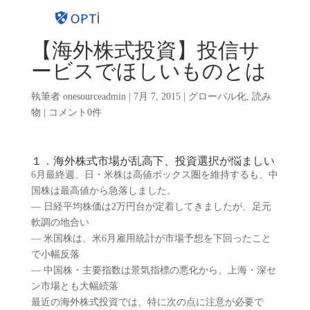
【海外株式投資】投信サ
ービスでほしいものとは
執筆者
onesourceadmin
|
7月 7, 2015
|
グローバル化
,
読み
物
|
コメント0件
１．海外株式市場が乱高下、投資選択が悩ましい
6月最終週、日・米株は高値ボックス圏を維持するも、中
国株は最高値から急落しました。
― 日経平均株価は2万円台が定着してきましたが、足元
軟調の地合い
― 米国株は、米6月雇用統計が市場予想を下回ったこと
で小幅反落
― 中国株・主要指数は景気指標の悪化から、上海・深セ
ン市場とも大幅続落
最近の海外株式投資では、特に次の点に注意が必要で