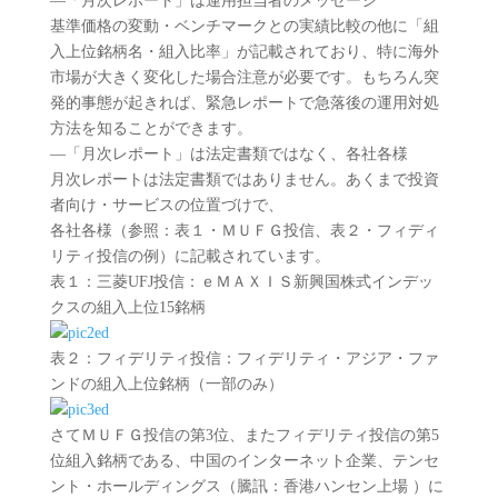
―「月次レポート」は運用担当者のメッセージ
基準価格の変動・ベンチマークとの実績比較の他に「組
入上位銘柄名・組入比率」が記載されており、特に海外
市場が大きく変化した場合注意が必要です。もちろん突
発的事態が起きれば、緊急レポートで急落後の運用対処
方法を知ることができます。
―「月次レポート」は法定書類ではなく、各社各様
月次レポートは法定書類ではありません。あくまで投資
者向け・サービスの位置づけで、
各社各様（参照：表１・ＭＵＦＧ投信、表２・フィディ
リティ投信の例）に記載されています。
表１：三菱UFJ投信：ｅＭＡＸＩＳ新興国株式インデッ
クスの組入上位15銘柄
表２：フィデリティ投信：フィデリティ・アジア・ファ
ンドの組入上位銘柄（一部のみ）
さてＭＵＦＧ投信の第3位、またフィデリティ投信の第5
位組入銘柄である、中国のインターネット企業、テンセ
ント・ホールディングス（騰訊：香港ハンセン上場 ）に