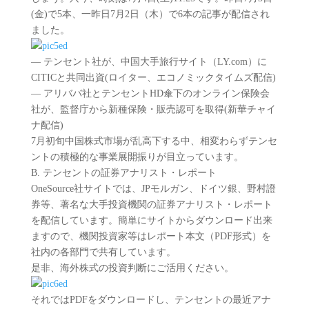
(金)で5本、一昨日7月2日（木）で6本の記事が配信され
ました。
― テンセント社が、中国大手旅行サイト（LY.com）に
CITICと共同出資(ロイター、エコノミックタイムズ配信)
― アリババ社とテンセントHD傘下のオンライン保険会
社が、監督庁から新種保険・販売認可を取得(新華チャイ
ナ配信)
7月初旬中国株式市場が乱高下する中、相変わらずテンセ
ントの積極的な事業展開振りが目立っています。
B. テンセントの証券アナリスト・レポート
OneSource社サイトでは、JPモルガン、ドイツ銀、野村證
券等、著名な大手投資機関の証券アナリスト・レポート
を配信しています。簡単にサイトからダウンロード出来
ますので、機関投資家等はレポート本文（PDF形式）を
社内の各部門で共有しています。
是非、海外株式の投資判断にご活用ください。
それではPDFをダウンロードし、テンセントの最近アナ