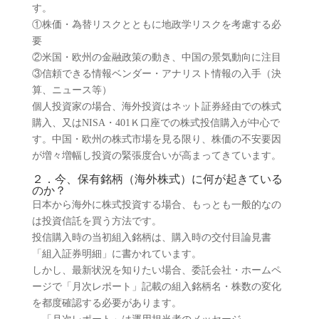
す。
①株価・為替リスクとともに地政学リスクを考慮する必
要
②米国・欧州の金融政策の動き、中国の景気動向に注目
③信頼できる情報ベンダー・アナリスト情報の入手（決
算、ニュース等）
個人投資家の場合、海外投資はネット証券経由での株式
購入、又はNISA・401Ｋ口座での株式投信購入が中心で
す。中国・欧州の株式市場を見る限り、株価の不安要因
が増々増幅し投資の緊張度合いが高まってきています。
２．今、保有銘柄（海外株式）に何が起きている
のか？
日本から海外に株式投資する場合、もっとも一般的なの
は投資信託を買う方法です。
投信購入時の当初組入銘柄は、購入時の交付目論見書
「組入証券明細」に書かれています。
しかし、最新状況を知りたい場合、委託会社・ホームペ
ージで「月次レポート」記載の組入銘柄名・株数の変化
を都度確認する必要があります。