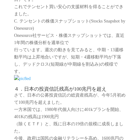
これでテンセント買い安心の支援材料を得ることができ
ました。
C. テンセントの株価スナップショット(Stocks Snapshot by
Onesource)
Onesource社サービス・株価スナップショットでは、直近
1年間の株価分析を週単位で
行っています。週次の動きを見てみると、中期・13週移
動平均は上昇地合いですが、短期・4週移動平均が下落
し、デッドクロス(短期線が中期線を割込み)の模様で
す。
４．日本の投資信託残高が100兆円を超え
さて、日本の公募投資信託の総資産残高が、今年5月初め
て100兆円を超えました。
一方米国では、1980年代個人向けに401kプランを開始、
401Kの残高は1900兆円
（除くＥＴＦ）と、既に日本の19倍の規模に成長しまし
た。
今後、政府は国民の金融リテラシーを高め、1600兆円の