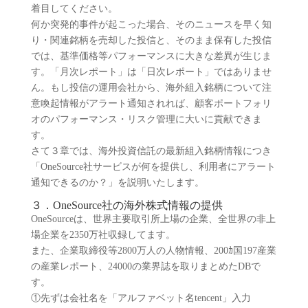
着目してください。
何か突発的事件が起こった場合、そのニュースを早く知
り・関連銘柄を売却した投信と、そのまま保有した投信
では、基準価格等パフォーマンスに大きな差異が生じま
す。「月次レポート」は「日次レポート」ではありませ
ん。もし投信の運用会社から、海外組入銘柄について注
意喚起情報がアラート通知されれば、顧客ポートフォリ
オのパフォーマンス・リスク管理に大いに貢献できま
す。
さて３章では、海外投資信託の最新組入銘柄情報につき
「OneSource社サービスが何を提供し、利用者にアラート
通知できるのか？」を説明いたします。
３．OneSource社の海外株式情報の提供
OneSourceは、世界主要取引所上場の企業、全世界の非上
場企業を2350万社収録してます。
また、企業取締役等2800万人の人物情報、200ｶ国197産業
の産業レポート、24000の業界誌を取りまとめたDBで
す。
①先ずは会社名を「アルファベット名tencent」入力