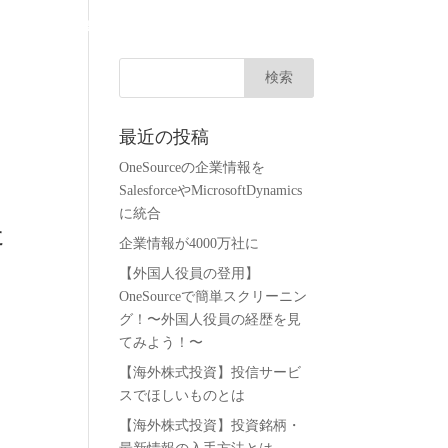
会社概要
無料トライアル
お問い合わせ
ログイン
最近の投稿
OneSourceの企業情報を
SalesforceやMicrosoftDynamics
に統合
た
企業情報が4000万社に
【外国人役員の登用】
OneSourceで簡単スクリーニン
グ！〜外国人役員の経歴を見
てみよう！〜
【海外株式投資】投信サービ
ら
スでほしいものとは
【海外株式投資】投資銘柄・