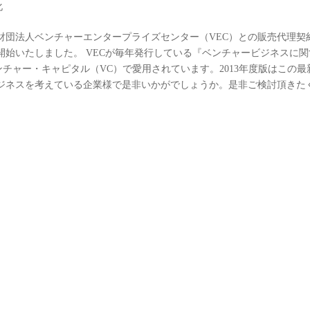
化
財団法人ベンチャーエンタープライズセンター（VEC）との販売代理契
始いたしました。 VECが毎年発行している『ベンチャービジネスに関
ンチャー・キャピタル（VC）で愛用されています。2013年度版はこの最
ービジネスを考えている企業様で是非いかがでしょうか。是非ご検討頂きた