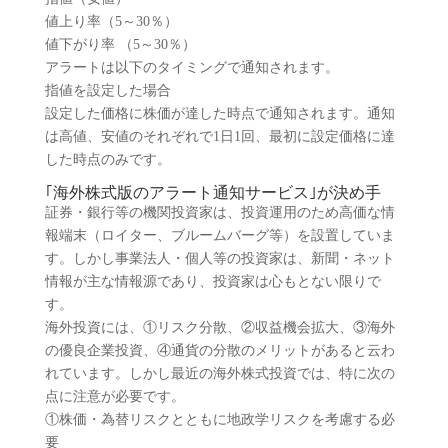
値上り率（5～30％）
値下がり率 （5～30％）
アラートは以下のタイミングで通知されます。
指値を設定した場合
設定した価格に株価が達した時点で通知されます。通知
は高値、安値のそれぞれで1日1回、最初に設定価格に達
した時点のみです。
｢海外株式版のアラート通知サービス｣が決め手
証券・銀行等の機関投資家は、投資運用のため高価な情
報端末（ロイター、ブルームバーグ等）を設置していま
す。しかし事業法人・個人等の投資家は、新聞・ネット
情報が主な情報源であり、投資家は心もとない限りで
す。
海外投資には、①リスク分散、②収益機会拡大、③海外
の優良企業投資、④通貨の分散のメリットがあると云わ
れています。しかし最近の海外株式投資では、特に次の
点に注意が必要です。
①株価・為替リスクとともに地政学リスクを考慮する必
要