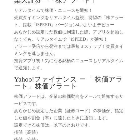
楽天証券ー「株アラート」
リアルタイムで株価・ニュースを通知！
売買タイミングをリアルタイム監視。待望の「株アラー
ト」搭載「iSPEED」バージョン4いよいよデビュー
あらかじめ設定した株価に到達した際、アプリを起動し
なくても、リアルタイムで「iSPEED」が通知！
アラート受信から発注までは最短３ステップ！売買タイ
ミングを逃しません。
投資アプリ初！気になる銘柄のニュースもリアルタイム
で通知します。
Yahoo!ファイナンス ー「 株価アラ
ート」株価アラート
株価アラートは、企業の株価動向をメールで通知するサ
ービスです。
あらかじめ設定した企業（証券コード）の株価が、指定
した値や割合（率）に達したときに通知します。
設定できる株価は、以下のとおりです。
指値（高値）
指値（安値）