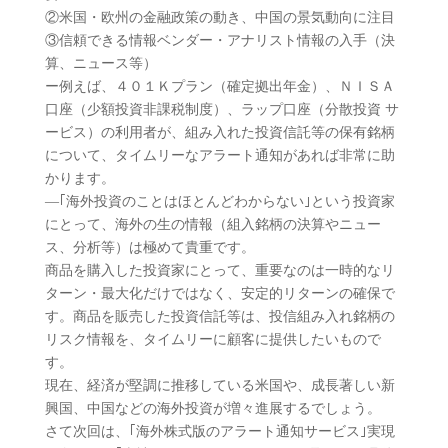
②米国・欧州の金融政策の動き、中国の景気動向に注目
③信頼できる情報ベンダー・アナリスト情報の入手（決
算、ニュース等）
ー例えば、４０１Ｋプラン（確定拠出年金）、ＮＩＳＡ
口座（少額投資非課税制度）、ラップ口座（分散投資 サ
ービス）の利用者が、組み入れた投資信託等の保有銘柄
について、タイムリーなアラート通知があれば非常に助
かります。
―｢海外投資のことはほとんどわからない｣という投資家
にとって、海外の生の情報（組入銘柄の決算やニュー
ス、分析等）は極めて貴重です。
商品を購入した投資家にとって、重要なのは一時的なリ
ターン・最大化だけではなく、安定的リターンの確保で
す。商品を販売した投資信託等は、投信組み入れ銘柄の
リスク情報を、タイムリーに顧客に提供したいもので
す。
現在、経済が堅調に推移している米国や、成長著しい新
興国、中国などの海外投資が増々進展するでしょう。
さて次回は、｢海外株式版のアラート通知サービス｣実現