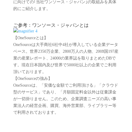
に向けての｢当社ワンソース・ジャパン｣の取組みを具体
的にご紹介します。
ご参考：ワンソース・ジャパンとは
【OneSourceとは】
OneSourceは大手商社6社中4社が導入している企業データ
ベース。世界2350万企業、2800万人の人物、200ｶ国197産
業の産業レポート、24000の業界誌を取りまとめたDBで
す。現在日本国内及び世界で5000社以上の企業でご利用
頂いております。
【OneSourceの強み】
OneSourceは、「安価な金額でご利用頂ける」「クラウド
型のサービス」であり、「月額固定料金以外は従量課金
が一切掛りません。このため、企業調査ニーズの高い事
業法人の経営企画、購買、海外営業部、ライブラリー等
で利用されております。