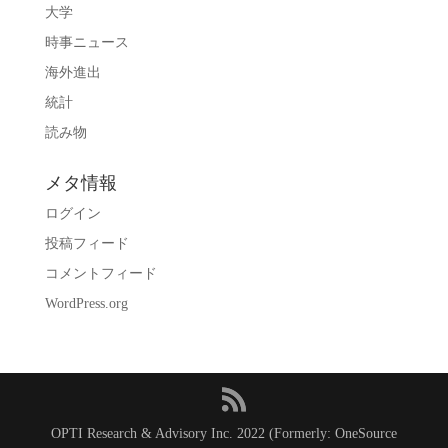
大学
時事ニュース
海外進出
統計
読み物
メタ情報
ログイン
投稿フィード
コメントフィード
WordPress.org
OPTI Research & Advisory Inc. 2022 (Formerly: OneSource