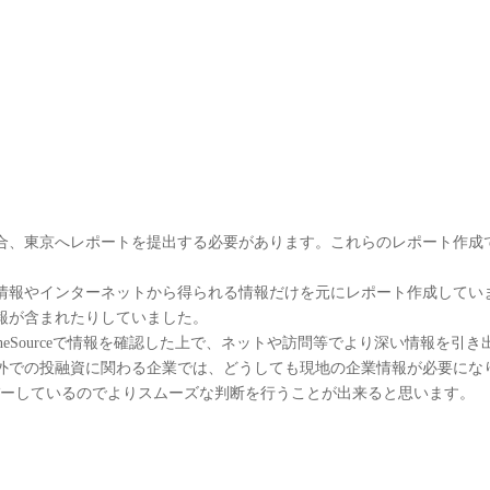
oovers
選ばれる理由
ご利用事例
ご利用方法
サービス
合、東京へレポートを提出する必要があります。これらのレポート作成
情報やインターネットから得られる情報だけを元にレポート作成してい
報が含まれたりしていました。
OneSourceで情報を確認した上で、ネットや訪問等でより深い情報を引き
外での投融資に関わる企業では、どうしても現地の企業情報が必要にな
をカバーしているのでよりスムーズな判断を行うことが出来ると思います。