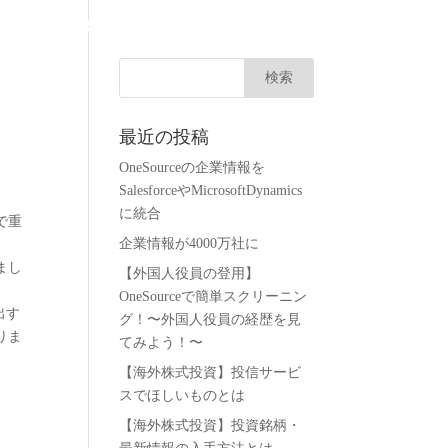
会社概要
無料トライアル
お問い合わせ
ログイン
最近の投稿
OneSourceの企業情報を
SalesforceやMicrosoftDynamics
に統合
で重
企業情報が4000万社に
まし
【外国人役員の登用】
OneSourceで簡単スクリーニン
出す
グ！〜外国人役員の経歴を見
りま
てみよう！〜
【海外株式投資】投信サービ
スでほしいものとは
【海外株式投資】投資銘柄・