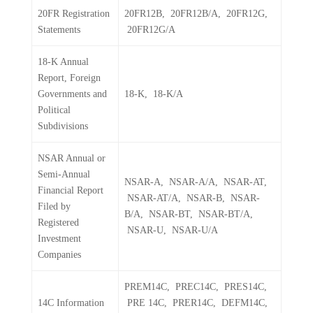
20FR Registration
20FR12B, 20FR12B/A, 20FR12G,
Statements
20FR12G/A
18-K Annual
Report, Foreign
Governments and
18-K, 18-K/A
Political
Subdivisions
NSAR Annual or
Semi-Annual
NSAR-A, NSAR-A/A, NSAR-AT,
Financial Report
NSAR-AT/A, NSAR-B, NSAR-
Filed by
B/A, NSAR-BT, NSAR-BT/A,
Registered
NSAR-U, NSAR-U/A
Investment
Companies
PREM14C, PREC14C, PRES14C,
14C Information
PRE 14C, PRER14C, DEFM14C,