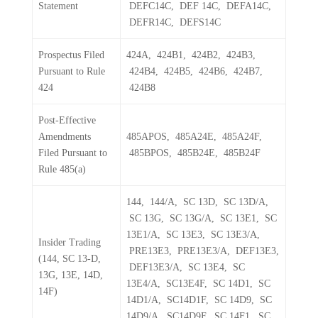
Statement
DEFC14C, DEF 14C, DEFA14C,
DEFR14C, DEFS14C
Prospectus Filed
424A, 424B1, 424B2, 424B3,
Pursuant to Rule
424B4, 424B5, 424B6, 424B7,
424
424B8
Post-Effective
Amendments
485APOS, 485A24E, 485A24F,
Filed Pursuant to
485BPOS, 485B24E, 485B24F
Rule 485(a)
144, 144/A, SC 13D, SC 13D/A,
SC 13G, SC 13G/A, SC 13E1, SC
13E1/A, SC 13E3, SC 13E3/A,
Insider Trading
PRE13E3, PRE13E3/A, DEF13E3,
(144, SC 13-D,
DEF13E3/A, SC 13E4, SC
13G, 13E, 14D,
13E4/A, SC13E4F, SC 14D1, SC
14F)
14D1/A, SC14D1F, SC 14D9, SC
14D9/A, SC14D9F, SC 14F1, SC