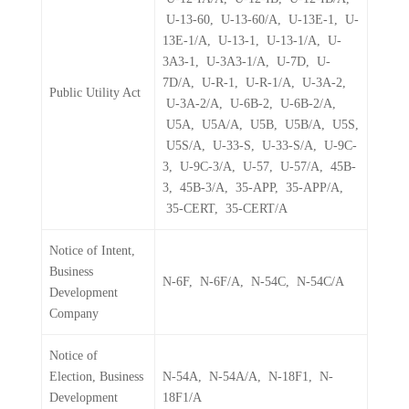
U-13-60, U-13-60/A, U-13E-1, U-
13E-1/A, U-13-1, U-13-1/A, U-
3A3-1, U-3A3-1/A, U-7D, U-
7D/A, U-R-1, U-R-1/A, U-3A-2,
Public Utility Act
U-3A-2/A, U-6B-2, U-6B-2/A,
U5A, U5A/A, U5B, U5B/A, U5S,
U5S/A, U-33-S, U-33-S/A, U-9C-
3, U-9C-3/A, U-57, U-57/A, 45B-
3, 45B-3/A, 35-APP, 35-APP/A,
35-CERT, 35-CERT/A
Notice of Intent,
Business
N-6F, N-6F/A, N-54C, N-54C/A
Development
Company
Notice of
Election, Business
N-54A, N-54A/A, N-18F1, N-
Development
18F1/A