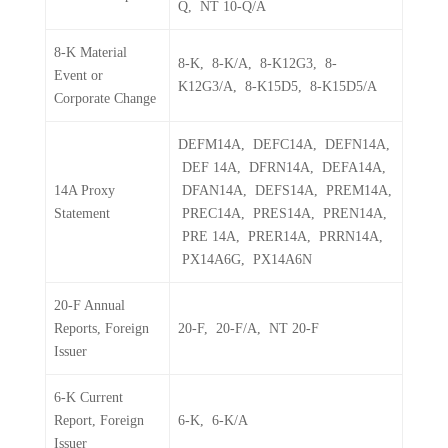
Q, NT 10-Q/A
8-K Material
8-K, 8-K/A, 8-K12G3, 8-
Event or
K12G3/A, 8-K15D5, 8-K15D5/A
Corporate Change
DEFM14A, DEFC14A, DEFN14A,
DEF 14A, DFRN14A, DEFA14A,
14A Proxy
DFAN14A, DEFS14A, PREM14A,
Statement
PREC14A, PRES14A, PREN14A,
PRE 14A, PRER14A, PRRN14A,
PX14A6G, PX14A6N
20-F Annual
Reports, Foreign
20-F, 20-F/A, NT 20-F
Issuer
6-K Current
Report, Foreign
6-K, 6-K/A
Issuer