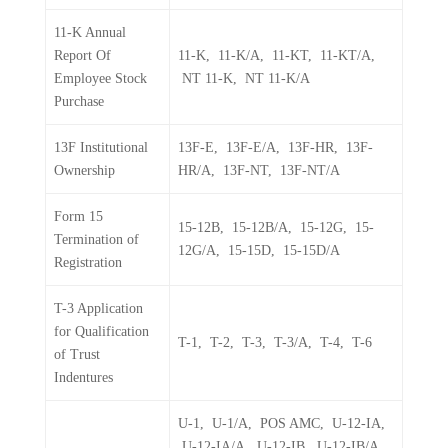
11-K Annual
Report Of
11-K, 11-K/A, 11-KT, 11-KT/A,
Employee Stock
NT 11-K, NT 11-K/A
Purchase
13F Institutional
13F-E, 13F-E/A, 13F-HR, 13F-
Ownership
HR/A, 13F-NT, 13F-NT/A
Form 15
15-12B, 15-12B/A, 15-12G, 15-
Termination of
12G/A, 15-15D, 15-15D/A
Registration
T-3 Application
for Qualification
T-1, T-2, T-3, T-3/A, T-4, T-6
of Trust
Indentures
U-1, U-1/A, POS AMC, U-12-IA,
U-12-IA/A, U-12-IB, U-12-IB/A,