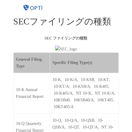
SECファイリングの種類
SEC ファイリングの種類
General Filing
Specific Filing Type(s)
Type
10-K, 10-K/A, 10-KSB, 10-KT,
10-KT/A, 10-KSB/A, 10-K405,
10-K Annual
10-K405/A, NT 10-K, NT 10-K/A,
Financial Report
10KSB40, 10KSB40/A, 10KT405,
10KT405/A
10-Q, 10-Q/A, 10-QSB, 10-
10-Q Quarterly
QSB/A, 10-QT, 10-QT/A, NT 10-
Financial Report