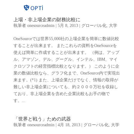
上場・非上場企業の財務比較に
執筆者
onesourceadmin
|
5月 8, 2013
|
グローバル化
,
大学
OneSourceでは世界55,000社の上場企業を簡単に数値比較
することが出来ます。 またこれらの資料をOneSourceを
使えば簡単に作成することが出来ます。 （例は、アップ
ル、アマゾン、デル、グーグル、インテル、IBM、マイ
クロソフトの経営指標比較となります。） このように企
業の数値比較なら、グラフ化まで、OneSource内で実現出
来ます。(*1) また、上場企業だけでなく、情報の取得が
難しい非上場企業についても、約２０００万社を収録し
ており、非上場企業を含めた企業比較もお手の物で
す。...
「世界と戦う」ための武器
執筆者
onesourceadmin
|
4月 18, 2013
|
グローバル化
,
大学