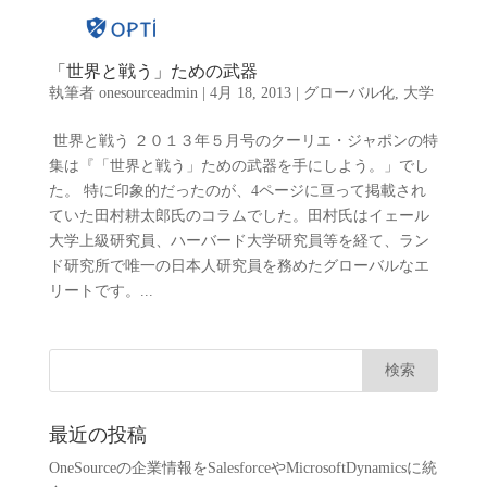
「世界と戦う」ための武器
執筆者
onesourceadmin
|
4月 18, 2013
|
グローバル化
,
大学
世界と戦う ２０１３年５月号のクーリエ・ジャポンの特
集は『「世界と戦う」ための武器を手にしよう。」でし
た。 特に印象的だったのが、4ページに亘って掲載され
ていた田村耕太郎氏のコラムでした。田村氏はイェール
大学上級研究員、ハーバード大学研究員等を経て、ラン
ド研究所で唯一の日本人研究員を務めたグローバルなエ
リートです。...
最近の投稿
OneSourceの企業情報をSalesforceやMicrosoftDynamicsに統