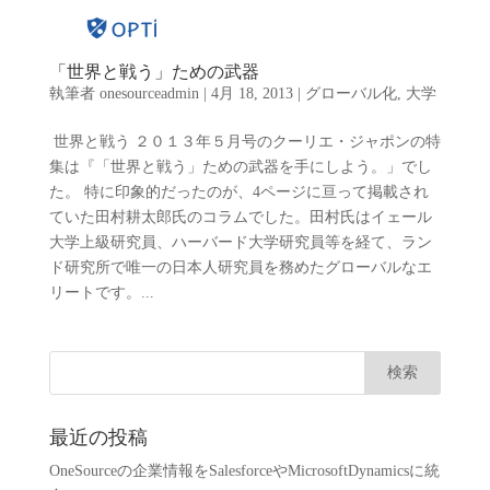
「世界と戦う」ための武器
執筆者
onesourceadmin
|
4月 18, 2013
|
グローバル化
,
大学
世界と戦う ２０１３年５月号のクーリエ・ジャポンの特
集は『「世界と戦う」ための武器を手にしよう。」でし
た。 特に印象的だったのが、4ページに亘って掲載され
ていた田村耕太郎氏のコラムでした。田村氏はイェール
大学上級研究員、ハーバード大学研究員等を経て、ラン
ド研究所で唯一の日本人研究員を務めたグローバルなエ
リートです。...
最近の投稿
OneSourceの企業情報をSalesforceやMicrosoftDynamicsに統