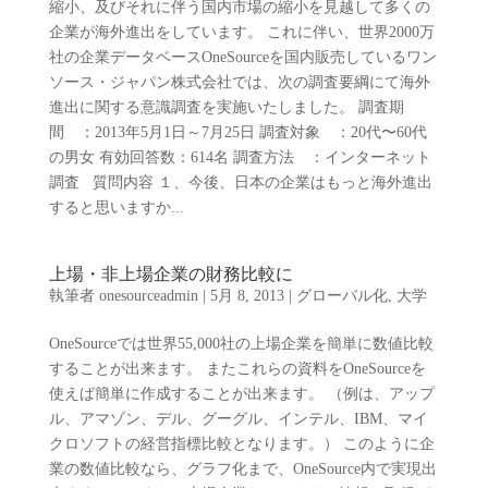
縮小、及びそれに伴う国内市場の縮小を見越して多くの
企業が海外進出をしています。 これに伴い、世界2000万
社の企業データベースOneSourceを国内販売しているワン
ソース・ジャパン株式会社では、次の調査要綱にて海外
進出に関する意識調査を実施いたしました。 調査期
間 ：2013年5月1日～7月25日 調査対象 ：20代〜60代
の男女 有効回答数：614名 調査方法 ：インターネット
調査 質問内容 １、今後、日本の企業はもっと海外進出
すると思いますか...
上場・非上場企業の財務比較に
執筆者
onesourceadmin
|
5月 8, 2013
|
グローバル化
,
大学
OneSourceでは世界55,000社の上場企業を簡単に数値比較
することが出来ます。 またこれらの資料をOneSourceを
使えば簡単に作成することが出来ます。 （例は、アップ
ル、アマゾン、デル、グーグル、インテル、IBM、マイ
クロソフトの経営指標比較となります。） このように企
業の数値比較なら、グラフ化まで、OneSource内で実現出