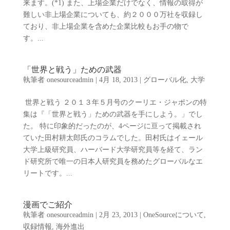
来ます。(*1) また、上場企業だけでなく、情報の取得が
難しい非上場企業についても、約２０００万社を収録し
ており、非上場企業を含めた企業比較もお手の物で
す。...
「世界と戦う」ための武器
執筆者
onesourceadmin
|
4月 18, 2013
|
グローバル化
,
大学
世界と戦う ２０１３年５月号のクーリエ・ジャポンの特
集は『「世界と戦う」ための武器を手にしよう。」でし
た。 特に印象的だったのが、4ページに亘って掲載され
ていた田村耕太郎氏のコラムでした。田村氏はイェール
大学上級研究員、ハーバード大学研究員等を経て、ラン
ド研究所で唯一の日本人研究員を務めたグローバルなエ
リートです。...
漫画でご紹介
執筆者
onesourceadmin
|
2月 23, 2013
|
OneSourceについて
,
収録情報
,
海外進出