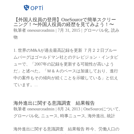
【外国人役員の登用】OneSourceで簡単スクリー
ニング！〜外国人役員の経歴を見てみよう！〜
執筆者
onesourceadmin
|
7月 31, 2015
|
グローバル化
,
読み
物
1. 世界のM&Aが過去最高記録を更新 ７月２２日ブルー
ムバーグはゴールドマン社とのテレビジョン・インタビ
ューで、「2007年の記録を更新する可能性が高いよう
だ」と述べた。「Ｍ＆Ａのペースは加速しており、進行
中の案件もその傾向が続くことを示唆している」と伝え
ています。...
海外進出に関する意識調査 結果報告
執筆者
onesourceadmin
|
8月 24, 2013
|
OneSourceについて
,
グローバル化
,
ニュース
,
時事ニュース
,
海外進出
,
統計
海外進出に関する意識調査 結果報告 昨今、労働人口の