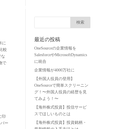
会社概要
無料トライアル
お問い合わせ
ログイン
最近の投稿
単に
OneSourceの企業情報を
比較
SalesforceやMicrosoftDynamics
でな
に統合
物で
企業情報が4000万社に
【外国人役員の登用】
OneSourceで簡単スクリーニン
グ！〜外国人役員の経歴を見
てみよう！〜
【海外株式投資】投信サービ
スでほしいものとは
に印
【海外株式投資】投資銘柄・
ーバー