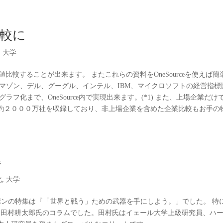
oovers
選ばれる理由
ご利用事例
ご利用方法
サービス
比較に
,
大学
単に数値比較することが出来ます。 またこれらの資料をOneSourceを使えば簡
マゾン、デル、グーグル、インテル、IBM、マイクロソフトの経営指標
フ化まで、OneSource内で実現出来ます。(*1) また、上場企業だけ
約２０００万社を収録しており、非上場企業を含めた企業比較もお手の
器
化
,
大学
ポンの特集は『「世界と戦う」ための武器を手にしよう。」でした。 特
た田村耕太郎氏のコラムでした。田村氏はイェール大学上級研究員、ハ