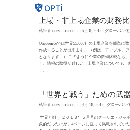
D&B H
上場・非上場企業の財務
執筆者
onesourceadmin
|
5月 8, 2013
|
グローバル化
OneSourceでは世界55,000社の上場企業を簡
作成することが出来ます。 （例は、アップル、ア
となります。） このように企業の数値比較なら、グラ
く、情報の取得が難しい非上場企業についても、
す。...
「世界と戦う」ための武
執筆者
onesourceadmin
|
4月 18, 2013
|
グローバル
世界と戦う ２０１３年５月号のクーリエ・ジャ
象的だったのが、4ページに亘って掲載されてい