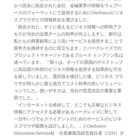
かつ完全に統合された会社、金融業界の情報をウェブベ
ースのフォーマットにて提供するためにOneSourceビジネ
スブラウザとの情報統合を選びました。
「統合された、すぐに使えるビジネス情報への即時アク
セスが当社の企業チームの効率が向上しますし、銀行は
私たちの商業顧客により良いサービスを提供するこ とで
競争力を維持するのに役立ちます」とバークレイズでの
プロジェクトマネージャであるブルース·トンプソン氏は
述べています。 「我々は、すべての英国のデスクトップ
に高品質の外部のビジネス情報を提供する効果的な方法
を探していました。選択肢を検討した後、ビジネス·ブラ
ウザが明らかに最も強力でコスト効率の良いソリューシ
ョンでした。使いやすさは、当社の意思決定の重要な要
因でした。」
「インターネットを経由して、どこでも正確なビジネス
情報にアクセスする必要があるバークレイズに対して、
一日中いつでもクライアントのためのサービスのビジネ
スブラウザ範囲を設計しました。」とOneSource
Information Services社 社長兼最高経営責任者（CEO）ダ