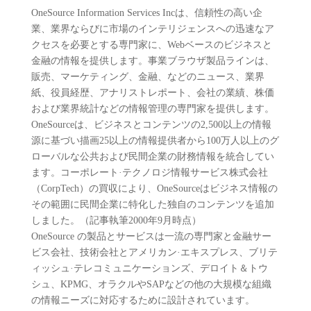
OneSource Information Services Incは、信頼性の高い企
業、業界ならびに市場のインテリジェンスへの迅速なア
クセスを必要とする専門家に、Webベースのビジネスと
金融の情報を提供します。事業ブラウザ製品ラインは、
販売、マーケティング、金融、などのニュース、業界
紙、役員経歴、アナリストレポート、会社の業績、株価
および業界統計などの情報管理の専門家を提供します。
OneSourceは、ビジネスとコンテンツの2,500以上の情報
源に基づい描画25以上の情報提供者から100万人以上のグ
ローバルな公共および民間企業の財務情報を統合してい
ます。コー​​ポレート·テクノロジ情報サービス株式会社
（CorpTech）の買収により、OneSourceはビジネス情報の
その範囲に民間企業に特化した独自のコンテンツを追加
しました。（記事執筆2000年9月時点）
OneSource の製品とサービスは一流の専門家と金融サー
ビス会社、技術会社とアメリカン·エキスプレス、ブリテ
ィッシュ·テレコミュニケーションズ、デロイト＆トウ
シュ、KPMG、オラクルやSAPなどの他の大規模な組織
の情報ニーズに対応するために設計されています。