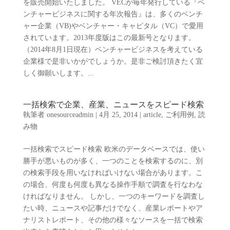
を販売開始いたしました。 VECが毎年発行している『ベ
ンチャービジネスに関する年次報告』は、多くのベンチ
ャー企業（VB)やベンチャー・キャピタル（VC）で愛用
されています。2013年度版はこの最新号となります。
（2014年8月1日現在）ベンチャービジネスを考えている
企業様で是非いかがでしょうか。是非ご検討頂きたく宜
しく御願いします。...
一括検索で企業、産業、ニュースをスピード検索
執筆者
onesourceadmin
|
4月 25, 2014
|
article
,
ご利用例
,
読
み物
一括検索でスピード検索 欧米のデータベースでは、使い
勝手が悪いものが多く、一つのことを検索するのに、別
の検索手段を用いなければいけない場合があります。こ
の場合、何度も何度も異なる操作手順で調査を行なわな
ければなりません。 しかし、一つのキーワードを調査し
たい時、ニュースや記事だけでなく、産業レポートやア
ナリストレポート、その他の様々なソースを一括で検索