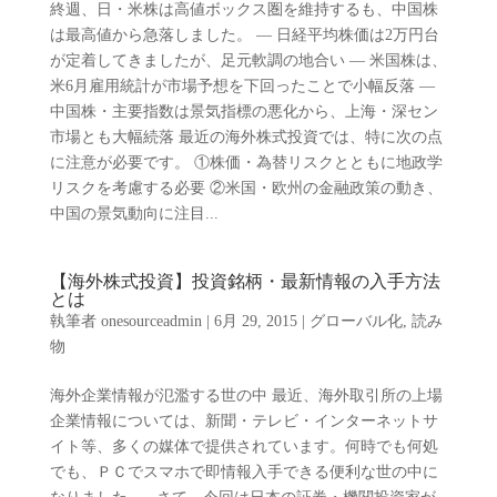
終週、日・米株は高値ボックス圏を維持するも、中国株
は最高値から急落しました。 ― 日経平均株価は2万円台
が定着してきましたが、足元軟調の地合い ― 米国株は、
米6月雇用統計が市場予想を下回ったことで小幅反落 ―
中国株・主要指数は景気指標の悪化から、上海・深セン
市場とも大幅続落 最近の海外株式投資では、特に次の点
に注意が必要です。 ①株価・為替リスクとともに地政学
リスクを考慮する必要 ②米国・欧州の金融政策の動き、
中国の景気動向に注目...
【海外株式投資】投資銘柄・最新情報の入手方法
とは
執筆者
onesourceadmin
|
6月 29, 2015
|
グローバル化
,
読み
物
海外企業情報が氾濫する世の中 最近、海外取引所の上場
企業情報については、新聞・テレビ・インターネットサ
イト等、多くの媒体で提供されています。何時でも何処
でも、ＰＣでスマホで即情報入手できる便利な世の中に