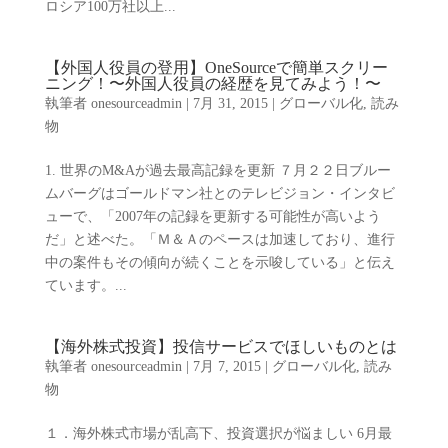
ロシア100万社以上...
【外国人役員の登用】OneSourceで簡単スクリー
ニング！〜外国人役員の経歴を見てみよう！〜
執筆者
onesourceadmin
|
7月 31, 2015
|
グローバル化
,
読み
物
1. 世界のM&Aが過去最高記録を更新 ７月２２日ブルー
ムバーグはゴールドマン社とのテレビジョン・インタビ
ューで、「2007年の記録を更新する可能性が高いよう
だ」と述べた。「Ｍ＆Ａのペースは加速しており、進行
中の案件もその傾向が続くことを示唆している」と伝え
ています。...
【海外株式投資】投信サービスでほしいものとは
執筆者
onesourceadmin
|
7月 7, 2015
|
グローバル化
,
読み
物
１．海外株式市場が乱高下、投資選択が悩ましい 6月最