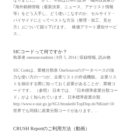
なりました。 さて、今回は日本の証券・機関投資家が
｢海外銘柄情報（最新決算、ニュース、アナリスト情報
等）をどう入手し、どう使いこなすのか、セルサイド・
バイサイドにとってベストな方法（整理・加工、見せ
方）｣について掘り下げます。 株価アラート通知サービ
ス...
SICコードって何ですか？
執筆者
onesourceadmin
|
8月 5, 2014
|
収録情報
,
読み物
SIC Codeは、業種分類表 OneSourceのデータベースの強
力な使い方の一つが、企業リストの作成機能。 企業リス
トを抽出する際に知っておく必要があることが、業種コ
ードです。 （参照） 日本では、『日本標準産業分類コー
ド』がよく知られています。 日本標準産業分類
http://www.e-stat.go.jp/SG1/htoukeib/TopDisp.do?bKind=10
世界でも同様に産業分類コードがあります。...
CRUSH Reportのご利用方法（動画）