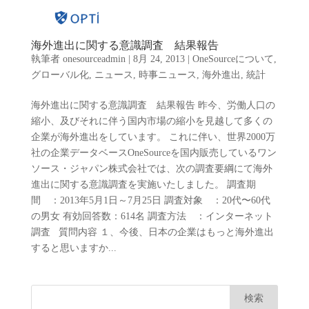
海外進出に関する意識調査 結果報告
執筆者
onesourceadmin
|
8月 24, 2013
|
OneSourceについて
,
グローバル化
,
ニュース
,
時事ニュース
,
海外進出
,
統計
海外進出に関する意識調査 結果報告 昨今、労働人口の
縮小、及びそれに伴う国内市場の縮小を見越して多くの
企業が海外進出をしています。 これに伴い、世界2000万
社の企業データベースOneSourceを国内販売しているワン
ソース・ジャパン株式会社では、次の調査要綱にて海外
進出に関する意識調査を実施いたしました。 調査期
間 ：2013年5月1日～7月25日 調査対象 ：20代〜60代
の男女 有効回答数：614名 調査方法 ：インターネット
調査 質問内容 １、今後、日本の企業はもっと海外進出
すると思いますか...