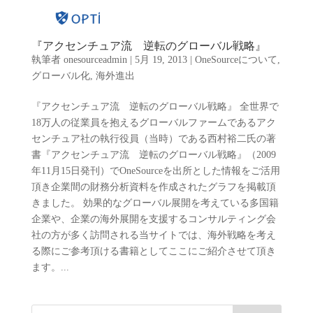
『アクセンチュア流 逆転のグローバル戦略』
執筆者
onesourceadmin
|
5月 19, 2013
|
OneSourceについて
,
グローバル化
,
海外進出
『アクセンチュア流 逆転のグローバル戦略』 全世界で
18万人の従業員を抱えるグローバルファームであるアク
センチュア社の執行役員（当時）である西村裕二氏の著
書『アクセンチュア流 逆転のグローバル戦略』（2009
年11月15日発刊）でOneSourceを出所とした情報をご活用
頂き企業間の財務分析資料を作成されたグラフを掲載頂
きました。 効果的なグローバル展開を考えている多国籍
企業や、企業の海外展開を支援するコンサルティング会
社の方が多く訪問される当サイトでは、海外戦略を考え
る際にご参考頂ける書籍としてここにご紹介させて頂き
ます。...