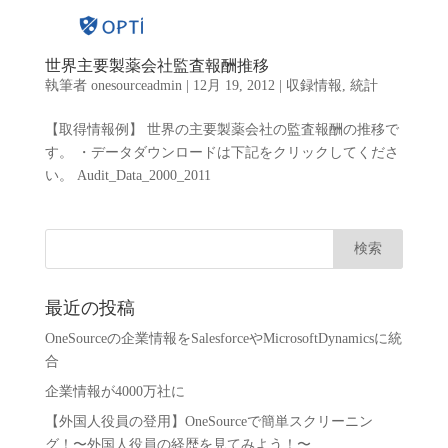
世界主要製薬会社監査報酬推移
執筆者
onesourceadmin
|
12月 19, 2012
|
収録情報
,
統計
【取得情報例】 世界の主要製薬会社の監査報酬の推移で
す。 ・データダウンロードは下記をクリックしてくださ
い。 Audit_Data_2000_2011
最近の投稿
OneSourceの企業情報をSalesforceやMicrosoftDynamicsに統
合
企業情報が4000万社に
【外国人役員の登用】OneSourceで簡単スクリーニン
グ！〜外国人役員の経歴を見てみよう！〜