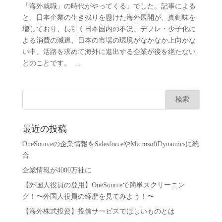
「海外就職」の時代がやってくる』でした。記事による
と、日本企業の生き残りを懸けた海外展開が、真剣味を
増しており、長引く日本国内の不況、デフレ・少子化に
よる消費の減退、日本の市場の環境がなかなか上向かな
い中、活路を求めて海外に進出する企業が後を絶たない
とのことです。 ...
最近の投稿
OneSourceの企業情報をSalesforceやMicrosoftDynamicsに統
合
企業情報が4000万社に
【外国人役員の登用】OneSourceで簡単スクリーニン
グ！〜外国人役員の経歴を見てみよう！〜
【海外株式投資】投信サービスでほしいものとは