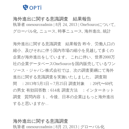
海外進出に関する意識調査 結果報告
執筆者
onesourceadmin
|
8月 24, 2013
|
OneSourceについて
,
グローバル化
,
ニュース
,
時事ニュース
,
海外進出
,
統計
海外進出に関する意識調査 結果報告 昨今、労働人口の
縮小、及びそれに伴う国内市場の縮小を見越して多くの
企業が海外進出をしています。 これに伴い、世界2000万
社の企業データベースOneSourceを国内販売しているワン
ソース・ジャパン株式会社では、次の調査要綱にて海外
進出に関する意識調査を実施いたしました。 調査期
間 ：2013年5月1日～7月25日 調査対象 ：20代〜60代
の男女 有効回答数：614名 調査方法 ：インターネット
調査 質問内容 １、今後、日本の企業はもっと海外進出
すると思いますか...
海外進出に関する意識調査
執筆者
onesourceadmin
|
8月 23, 2013
|
グローバル化