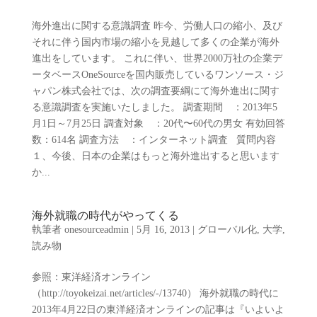
海外進出に関する意識調査 昨今、労働人口の縮小、及び
それに伴う国内市場の縮小を見越して多くの企業が海外
進出をしています。 これに伴い、世界2000万社の企業デ
ータベースOneSourceを国内販売しているワンソース・ジ
ャパン株式会社では、次の調査要綱にて海外進出に関す
る意識調査を実施いたしました。 調査期間 ：2013年5
月1日～7月25日 調査対象 ：20代〜60代の男女 有効回答
数：614名 調査方法 ：インターネット調査 質問内容
１、今後、日本の企業はもっと海外進出すると思います
か...
海外就職の時代がやってくる
執筆者
onesourceadmin
|
5月 16, 2013
|
グローバル化
,
大学
,
読み物
参照：東洋経済オンライン
（http://toyokeizai.net/articles/-/13740） 海外就職の時代に
2013年4月22日の東洋経済オンラインの記事は『いよいよ