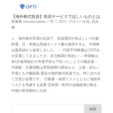
【海外株式投資】投信サービスでほしいものとは
執筆者
onesourceadmin
|
7月 7, 2015
|
グローバル化
,
読み
物
１．海外株式市場が乱高下、投資選択が悩ましい 6月最
終週、日・米株は高値ボックス圏を維持するも、中国株
は最高値から急落しました。 ― 日経平均株価は2万円台
が定着してきましたが、足元軟調の地合い ― 米国株は、
米6月雇用統計が市場予想を下回ったことで小幅反落 ―
中国株・主要指数は景気指標の悪化から、上海・深セン
市場とも大幅続落 最近の海外株式投資では、特に次の点
に注意が必要です。 ①株価・為替リスクとともに地政学
リスクを考慮する必要 ②米国・欧州の金融政策の動き、
中国の景気動向に注目...