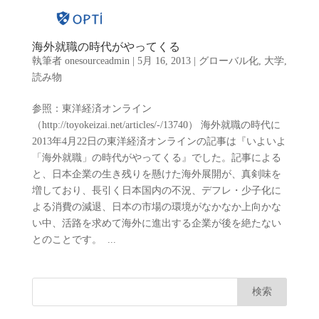
海外就職の時代がやってくる
執筆者
onesourceadmin
|
5月 16, 2013
|
グローバル化
,
大学
,
読み物
参照：東洋経済オンライン
（http://toyokeizai.net/articles/-/13740） 海外就職の時代に
2013年4月22日の東洋経済オンラインの記事は『いよいよ
「海外就職」の時代がやってくる』でした。記事による
と、日本企業の生き残りを懸けた海外展開が、真剣味を
増しており、長引く日本国内の不況、デフレ・少子化に
よる消費の減退、日本の市場の環境がなかなか上向かな
い中、活路を求めて海外に進出する企業が後を絶たない
とのことです。 ...