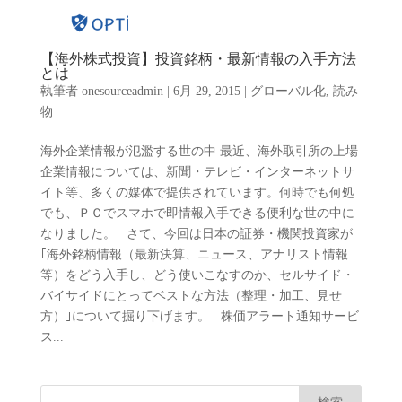
【海外株式投資】投資銘柄・最新情報の入手方法
とは
執筆者
onesourceadmin
|
6月 29, 2015
|
グローバル化
,
読み
物
海外企業情報が氾濫する世の中 最近、海外取引所の上場
企業情報については、新聞・テレビ・インターネットサ
イト等、多くの媒体で提供されています。何時でも何処
でも、ＰＣでスマホで即情報入手できる便利な世の中に
なりました。 さて、今回は日本の証券・機関投資家が
｢海外銘柄情報（最新決算、ニュース、アナリスト情報
等）をどう入手し、どう使いこなすのか、セルサイド・
バイサイドにとってベストな方法（整理・加工、見せ
方）｣について掘り下げます。 株価アラート通知サービ
ス...