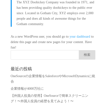
The XYZ Doohickey Company was founded in 1971, and
has been providing quality doohickeys to the public ever
since. Located in Gotham City, XYZ employs over 2,000
people and does all kinds of awesome things for the
Gotham community.
As a new WordPress user, you should go to
your dashboard
to
delete this page and create new pages for your content. Have
fun!
最近の投稿
OneSourceの企業情報をSalesforceやMicrosoftDynamicsに統
合
企業情報が4000万社に
【外国人役員の登用】OneSourceで簡単スクリーニン
グ！〜外国人役員の経歴を見てみよう！〜