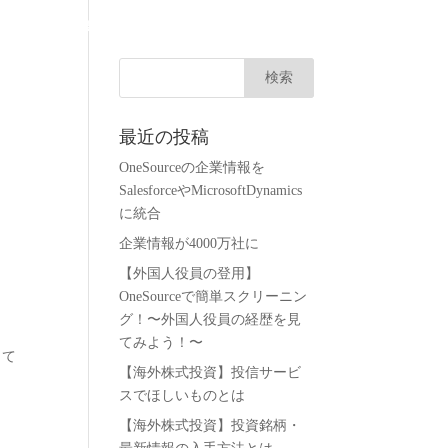
会社概要
無料トライアル
お問い合わせ
ログイン
最近の投稿
OneSourceの企業情報を
SalesforceやMicrosoftDynamics
に統合
企業情報が4000万社に
【外国人役員の登用】
OneSourceで簡単スクリーニン
グ！〜外国人役員の経歴を見
てみよう！〜
して
【海外株式投資】投信サービ
スでほしいものとは
【海外株式投資】投資銘柄・