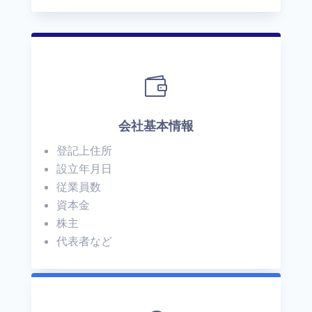

会社基本情報
登記上住所
設立年月日
従業員数
資本金
株主
代表者など